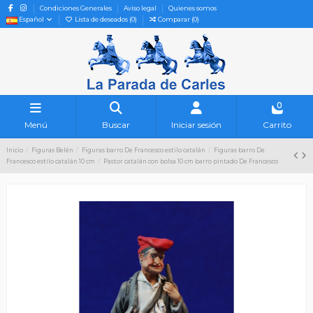
Condiciones Generales
Aviso legal
Quienes somos
Español
Lista de deseados (
0
)
Comparar (
0
)
0
Menú
Buscar
Iniciar sesión
Carrito
Inicio
Figuras Belén
Figuras barro De Francesco estilo catalán
Figuras barro De
Francesco estilo catalán 10 cm
Pastor catalán con bolsa 10 cm barro pintado De Francesco