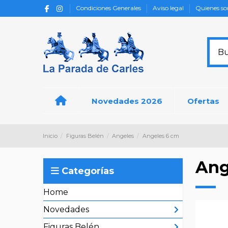
Condiciones Generales
Aviso legal
Quienes s
Novedades 2026
Ofertas
Inicio
Figuras Belén
Angeles
Angeles 6 cm
Ang
Categorías
Home
Novedades
Figuras Belén