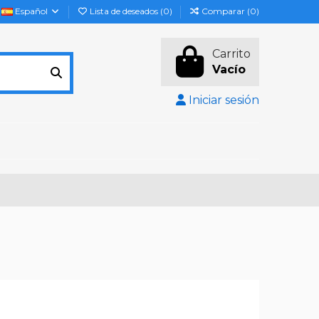
Español
Lista de deseados (
0
)
Comparar (
0
)
Carrito
Vacío
Iniciar sesión