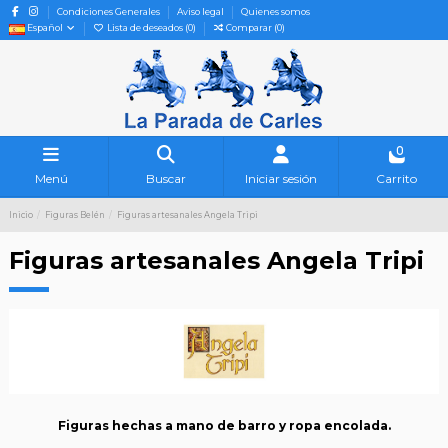
Condiciones Generales
Aviso legal
Quienes somos
Español
Lista de deseados (
0
)
Comparar (
0
)
0
Menú
Buscar
Iniciar sesión
Carrito
Inicio
Figuras Belén
Figuras artesanales Angela Tripi
Figuras artesanales Angela Tripi
Figuras hechas a mano de barro y ropa encolada.