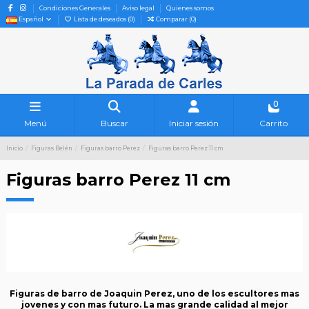
Condiciones Generales
Aviso legal
Quienes somos
Español
Lista de deseados (
0
)
Comparar (
0
)
0
Menú
Buscar
Iniciar sesión
Carrito
Inicio
Figuras Belén
Figuras barro Perez
Figuras barro Perez 11 cm
Figuras barro Perez 11 cm
Figuras de barro de Joaquin Perez, uno de los escultores mas
jovenes y con mas futuro. La mas grande calidad al mejor