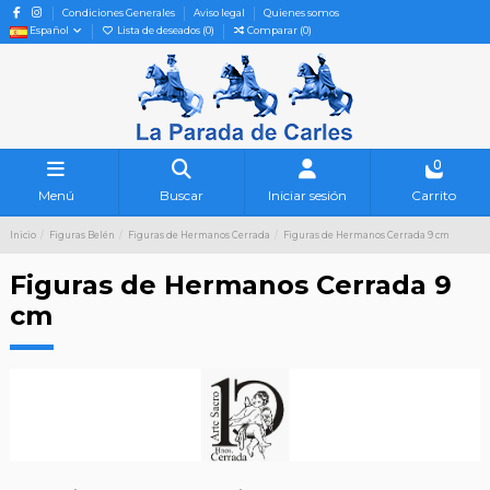
Condiciones Generales
Aviso legal
Quienes somos
Español
Lista de deseados (
0
)
Comparar (
0
)
0
Menú
Buscar
Iniciar sesión
Carrito
Inicio
Figuras Belén
Figuras de Hermanos Cerrada
Figuras de Hermanos Cerrada 9 cm
Figuras de Hermanos Cerrada 9
cm