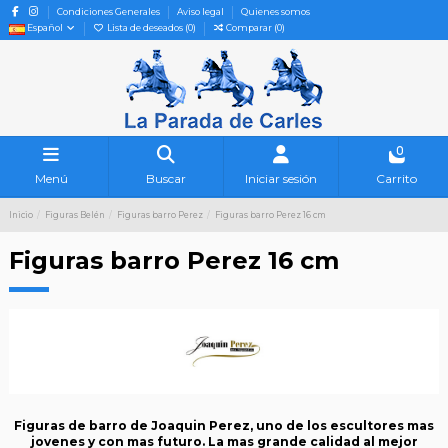
Condiciones Generales
Aviso legal
Quienes somos
Español
Lista de deseados (
0
)
Comparar (
0
)
0
Menú
Buscar
Iniciar sesión
Carrito
Inicio
Figuras Belén
Figuras barro Perez
Figuras barro Perez 16 cm
Figuras barro Perez 16 cm
Figuras de barro de Joaquin Perez, uno de los escultores mas
jovenes y con mas futuro. La mas grande calidad al mejor