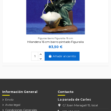
Figuras barro Figuralia 16 cm
Hilandera 16 cm barro pintado Figuralia
83,50 €
Añadir al carrito
Información General
Contacto
Envío
La parada de Carles
Aviso legal
C/ Joan Maragall 15, local
Condiciones Generales