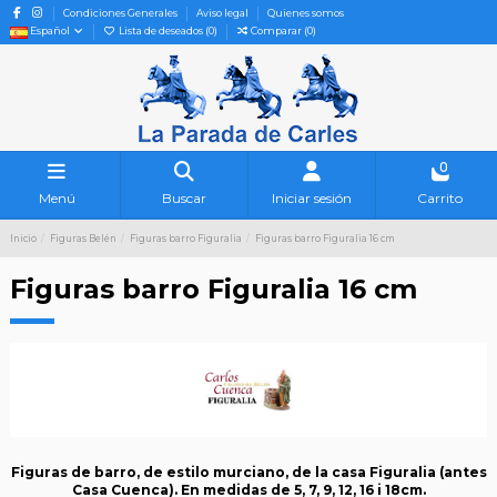
Condiciones Generales
Aviso legal
Quienes somos
Español
Lista de deseados (
0
)
Comparar (
0
)
0
Menú
Buscar
Iniciar sesión
Carrito
Inicio
Figuras Belén
Figuras barro Figuralia
Figuras barro Figuralia 16 cm
Figuras barro Figuralia 16 cm
Figuras de barro, de estilo murciano, de la casa Figuralia (antes
Casa Cuenca). En medidas de 5, 7, 9, 12, 16 i 18cm.