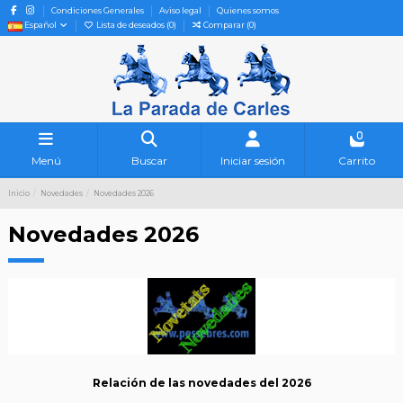
Condiciones Generales
Aviso legal
Quienes somos
Español
Lista de deseados (
0
)
Comparar (
0
)
0
Menú
Buscar
Iniciar sesión
Carrito
Inicio
Novedades
Novedades 2026
Novedades 2026
Relación de las novedades del 2026