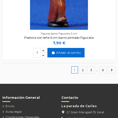
Figuras barro Figuralia 5 cm
Pastora con leña 5 cm barro pintado Figuralia
7,90 €
Añadir al carrito
1
2
3
…
6
Información General
Contacto
Envío
La parada de Carles
Aviso legal
C/ Joan Maragall 15, local
Condiciones Generales