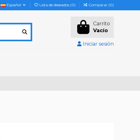
Español
Lista de deseados (
0
)
Comparar (
0
)
Carrito
Vacío
Iniciar sesión