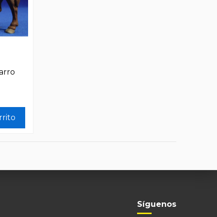
arro
rrito
Síguenos