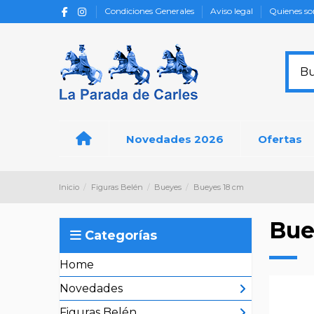
Condiciones Generales
Aviso legal
Quienes s
Novedades 2026
Ofertas
Inicio
Figuras Belén
Bueyes
Bueyes 18 cm
Bue
Categorías
Home
Novedades
Figuras Belén