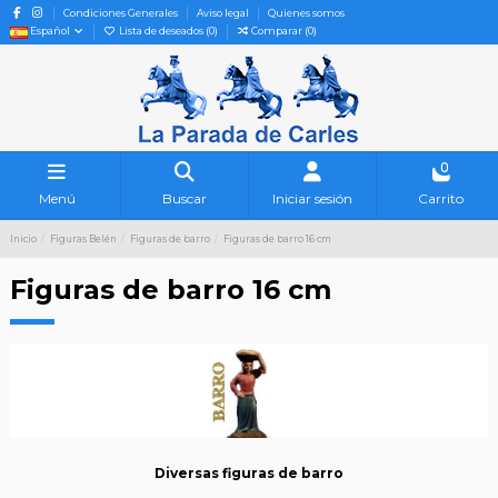
Condiciones Generales
Aviso legal
Quienes somos
Español
Lista de deseados (
0
)
Comparar (
0
)
0
Menú
Buscar
Iniciar sesión
Carrito
Inicio
Figuras Belén
Figuras de barro
Figuras de barro 16 cm
Figuras de barro 16 cm
Diversas figuras de barro