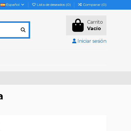
Español
Lista de deseados (
0
)
Comparar (
0
)
Carrito
Vacío
Iniciar sesión
a