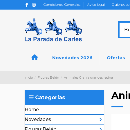
Condiciones Generales
Aviso legal
Quienes s
Novedades 2026
Ofertas
Inicio
Figuras Belén
Animales Granja grandes resina
Ani
Categorías
Home
Novedades
Figuras Belén