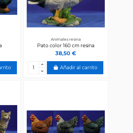
Animales resina
a
Pato color 160 cm resina
38,50 €
arrito
Añadir al carrito