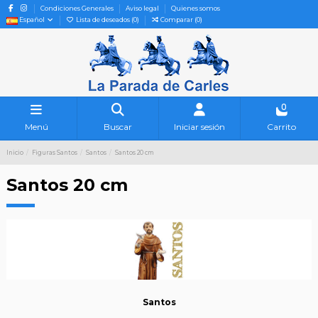
Condiciones Generales
Aviso legal
Quienes somos
Español
Lista de deseados (
0
)
Comparar (
0
)
0
Menú
Buscar
Iniciar sesión
Carrito
Inicio
Figuras Santos
Santos
Santos 20 cm
Santos 20 cm
Santos