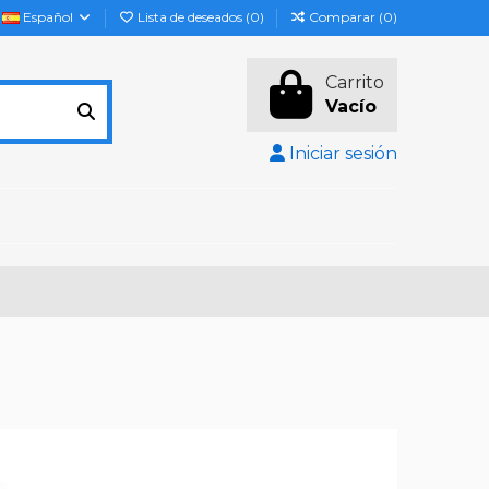
Español
Lista de deseados (
0
)
Comparar (
0
)
Carrito
Vacío
Iniciar sesión