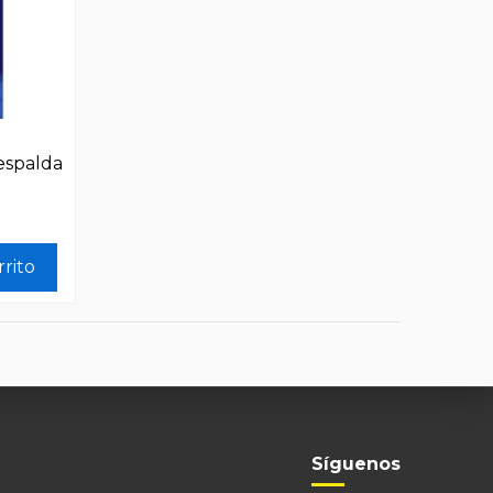
espalda
rrito
Síguenos