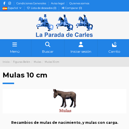
Condiciones Generales
Aviso legal
Quienes somos
Español
Lista de deseados (
0
)
Comparar (
0
)
0
Menú
Buscar
Iniciar sesión
Carrito
Inicio
Figuras Belén
Mulas
Mulas 10 cm
Mulas 10 cm
Recambios de mulas de nacimiento, y mulas con carga.