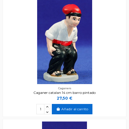
Caganers
Caganer catalan 14 cm barro pintado
27,50 €
Añadir al carrito