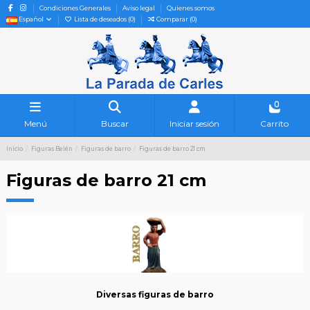
Condiciones Generales
Aviso legal
Quienes somos
Español
Lista de deseados (
0
)
Comparar (
0
)
0
Menú
Buscar
Iniciar sesión
Carrito
Inicio
Figuras Belén
Figuras de barro
Figuras de barro 21 cm
Figuras de barro 21 cm
Diversas figuras de barro