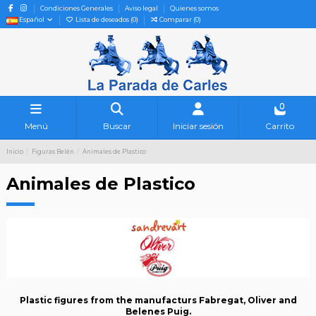
Condiciones Generales
Aviso legal
Quienes somos
Español
Lista de deseados (
0
)
Comparar (
0
)
0
Menú
Buscar
Iniciar sesión
Carrito
Inicio
Figuras Belén
Animales de Plastico
Animales de Plastico
Plastic figures from the manufacturs Fabregat, Oliver and
Belenes Puig.