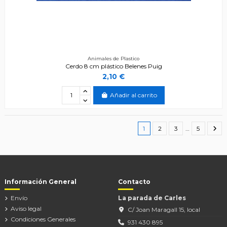
Animales de Plastico
Cerdo 8 cm plástico Belenes Puig
2,10 €
Añadir al carrito
1
2
3
…
5
Información General
Contacto
Envío
La parada de Carles
Aviso legal
C/ Joan Maragall 15, local
Condiciones Generales
931 430 895