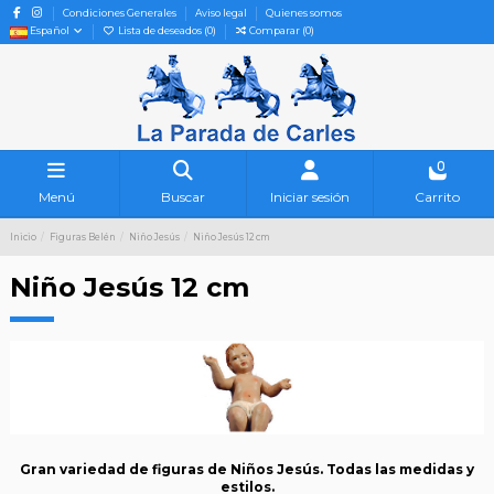
Condiciones Generales
Aviso legal
Quienes somos
Español
Lista de deseados (
0
)
Comparar (
0
)
0
Menú
Buscar
Iniciar sesión
Carrito
Inicio
Figuras Belén
Niño Jesús
Niño Jesús 12 cm
Niño Jesús 12 cm
Gran variedad de figuras de Niños Jesús. Todas las medidas y
estilos.