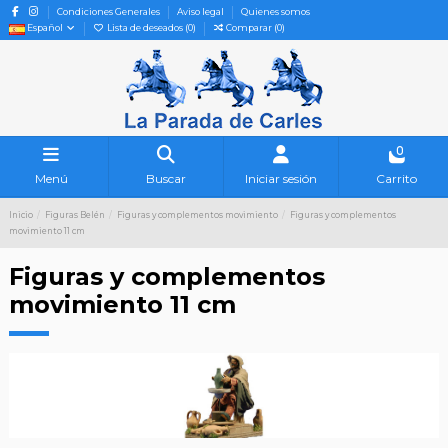
Condiciones Generales
Aviso legal
Quienes somos
Español
Lista de deseados (
0
)
Comparar (
0
)
0
Menú
Buscar
Iniciar sesión
Carrito
Inicio
Figuras Belén
Figuras y complementos movimiento
Figuras y complementos
movimiento 11 cm
Figuras y complementos
movimiento 11 cm