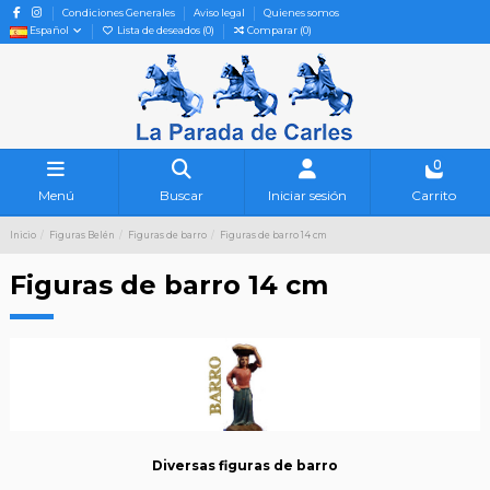
Condiciones Generales
Aviso legal
Quienes somos
Español
Lista de deseados (
0
)
Comparar (
0
)
0
Menú
Buscar
Iniciar sesión
Carrito
Inicio
Figuras Belén
Figuras de barro
Figuras de barro 14 cm
Figuras de barro 14 cm
Diversas figuras de barro