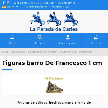
Condiciones Generales
Aviso legal
Quienes somos
Español
Lista de deseados (
0
)
Comparar (
0
)
0
Menú
Buscar
Iniciar sesión
Carrito
Inicio
Figuras Belén
Figuras barro De Francesco
Figuras barro De Francesco 1 cm
Figuras barro De Francesco 1 cm
Figuras de calidad, hechas a mano, sin molde