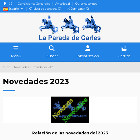
Condiciones Generales
Aviso legal
Quienes somos
Español
Lista de deseados (
0
)
Comparar (
0
)
0
Menú
Buscar
Iniciar sesión
Carrito
Inicio
Novedades
Novedades 2023
Novedades 2023
Relación de las novedades del 2023