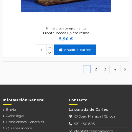
Miniaturas y complementos
Frontal botaa 6,5 cm resina
5,90 €
Añadir al carrito
1
2
3
4
Información General
Contacto
Envío
La parada de Carles
Aviso legal
C/ Joan Maragall 15, local
Condiciones Generales
931 430 895
Quienes somos
clients@pessebres.com