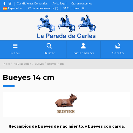
Condiciones Generales
Aviso legal
Quienes somos
Español
Lista de deseados (
0
)
Comparar (
0
)
0
Menú
Buscar
Iniciar sesión
Carrito
Inicio
Figuras Belén
Bueyes
Bueyes 14 cm
Bueyes 14 cm
Recambios de bueyes de nacimiento, y bueyes con carga.