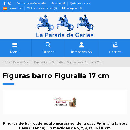
Condiciones Generales
Aviso legal
Quienes somos
Español
Lista de deseados (
0
)
Comparar (
0
)
0
Menú
Buscar
Iniciar sesión
Carrito
Inicio
Figuras Belén
Figuras barro Figuralia
Figuras barro Figuralia 17 cm
Figuras barro Figuralia 17 cm
Figuras de barro, de estilo murciano, de la casa Figuralia (antes
Casa Cuenca). En medidas de 5, 7, 9, 12, 16 i 18cm.