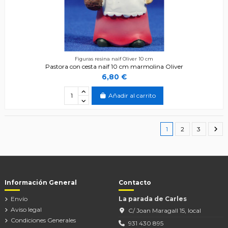
Figuras resina naïf Oliver 10 cm
Pastora con cesta naïf 10 cm marmolina Oliver
6,80 €
Añadir al carrito
1
2
3
Información General
Contacto
Envío
La parada de Carles
Aviso legal
C/ Joan Maragall 15, local
Condiciones Generales
931 430 895