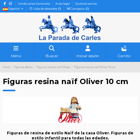
Condiciones Generales
Aviso legal
Quienes somos
Español
Lista de deseados (
0
)
Comparar (
0
)
0
Menú
Buscar
Iniciar sesión
Carrito
Inicio
Figuras Belén
Figuras resina naïf Oliver
Figuras resina naïf Oliver 10 cm
Figuras resina naïf Oliver 10 cm
Figuras de resina de estilo Naïf de la casa Oliver. Figuras de
estilo infantil para todas las edades.