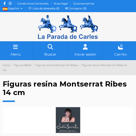
Condiciones Generales
Aviso legal
Quienes somos
Español
Lista de deseados (
0
)
Comparar (
0
)
0
Menú
Buscar
Iniciar sesión
Carrito
Inicio
Figuras Belén
Figuras resina Montserrat Ribes
Figuras resina Montserrat Ribes 14
cm
Figuras resina Montserrat Ribes
14 cm