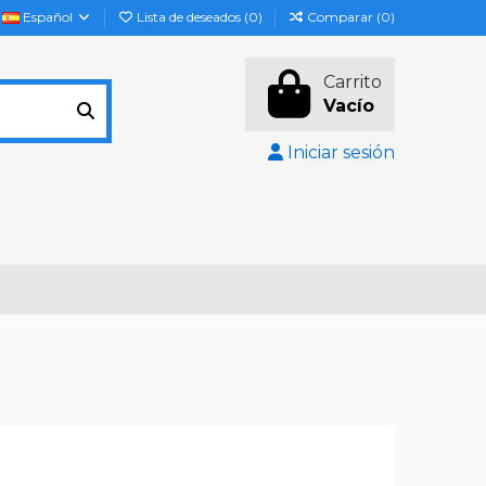
Español
Lista de deseados (
0
)
Comparar (
0
)
Carrito
Vacío
Iniciar sesión