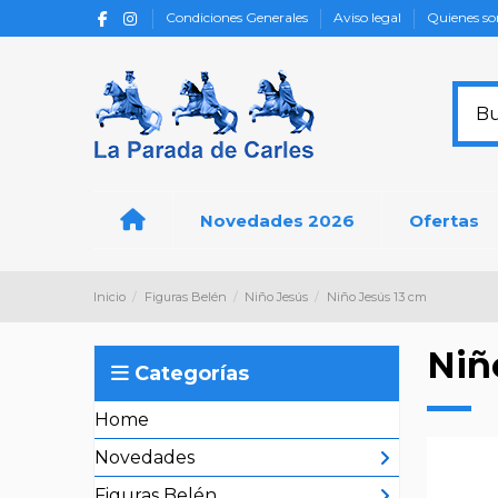
Condiciones Generales
Aviso legal
Quienes s
Novedades 2026
Ofertas
Inicio
Figuras Belén
Niño Jesús
Niño Jesús 13 cm
Niñ
Categorías
Home
Novedades
Figuras Belén