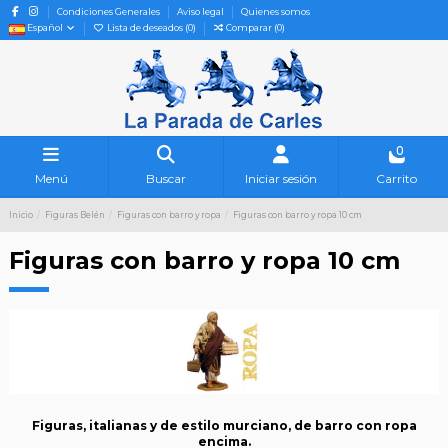
Condiciones Generales
Aviso legal
Quienes somos
Español
Lista de deseados (
0
)
Comparar (
0
)
0
Menú
Buscar
Iniciar sesión
Carrito
Inicio
Figuras Belén
Figuras con barro y ropa
Figuras con barro y ropa 10 cm
Figuras con barro y ropa 10 cm
Figuras, italianas y de estilo murciano, de barro con ropa
encima.