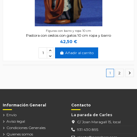
Figuras con barro y ropa 10 cm
Pastora con cestos con gatos 10 cm ropa y barro
42,50 €
Añadir al carrito
1
2
Información General
Contacto
Envío
La parada de Carles
Aviso legal
C/ Joan Maragall 15, local
Condiciones Generales
931 430 895
Quienes somos