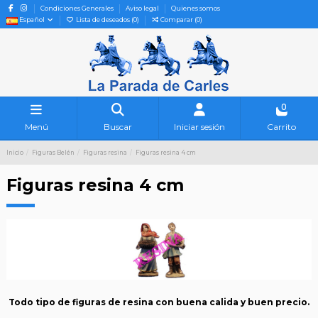
Condiciones Generales
Aviso legal
Quienes somos
Español
Lista de deseados (
0
)
Comparar (
0
)
0
Menú
Buscar
Iniciar sesión
Carrito
Inicio
Figuras Belén
Figuras resina
Figuras resina 4 cm
Figuras resina 4 cm
Todo tipo de figuras de resina con buena calida y buen precio.