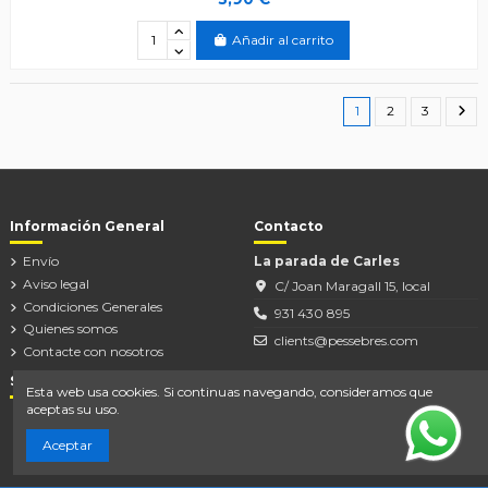
Añadir al carrito
1
2
3
Información General
Contacto
Envío
La parada de Carles
Aviso legal
C/ Joan Maragall 15, local
Condiciones Generales
931 430 895
Quienes somos
clients@pessebres.com
Contacte con nosotros
Síguenos
Esta web usa cookies. Si continuas navegando, consideramos que
aceptas su uso.
Aceptar