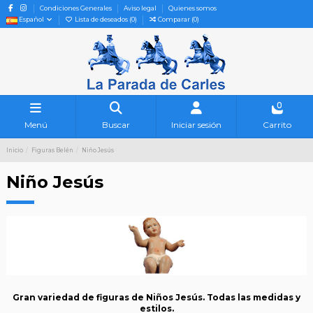
Condiciones Generales
Aviso legal
Quienes somos
Español
Lista de deseados (
0
)
Comparar (
0
)
0
Menú
Buscar
Iniciar sesión
Carrito
Inicio
Figuras Belén
Niño Jesús
Niño Jesús
Gran variedad de figuras de Niños Jesús. Todas las medidas y
estilos.