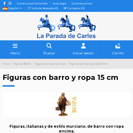
Condiciones Generales
Aviso legal
Quienes somos
Español
Lista de deseados (
0
)
Comparar (
0
)
0
Menú
Buscar
Iniciar sesión
Carrito
Inicio
Figuras Belén
Figuras con barro y ropa
Figuras con barro y ropa 15 cm
Figuras con barro y ropa 15 cm
Figuras, italianas y de estilo murciano, de barro con ropa
encima.