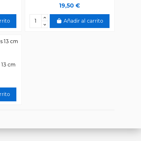
19,50 €
rrito
Añadir al carrito
 13 cm
rrito