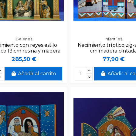
Belenes
Infantiles
imiento con reyes estilo
Nacimiento tríptico zig-
co 13 cm resina y madera
cm madera pintad
285,50 €
77,90 €
Añadir al carrito
Añadir al ca