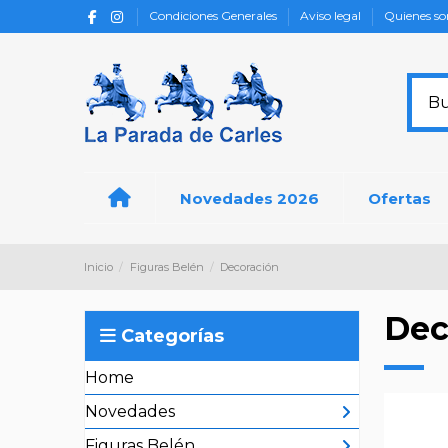
Condiciones Generales
Aviso legal
Quienes s
Novedades 2026
Ofertas
Inicio
Figuras Belén
Decoración
Dec
Categorías
Home
Novedades
Figuras Belén