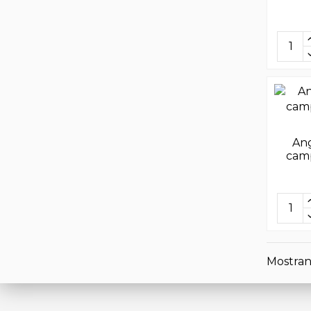
An
camp
Mostran