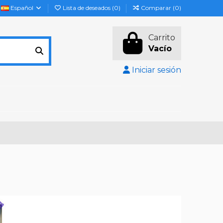
Español
Lista de deseados (
0
)
Comparar (
0
)
Carrito
Vacío
Iniciar sesión