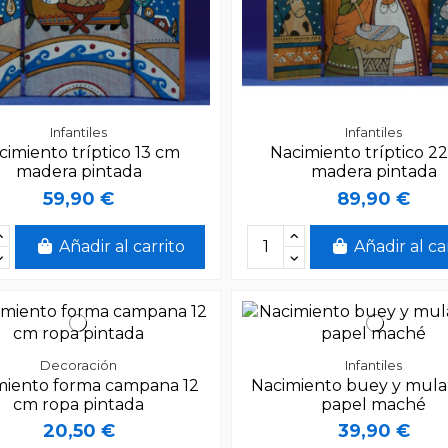
Infantiles
Infantiles
cimiento tríptico 13 cm
Nacimiento tríptico 2
madera pintada
madera pintada
59,90 €
89,90 €
Añadir al carrito
Añadir al ca
Decoración
Infantiles
miento forma campana 12
Nacimiento buey y mula
cm ropa pintada
papel maché
20,50 €
39,90 €