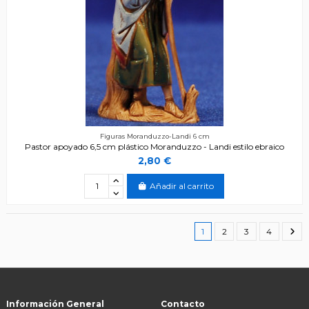
Figuras Moranduzzo-Landi 6 cm
Pastor apoyado 6,5 cm plástico Moranduzzo - Landi estilo ebraico
2,80 €
Añadir al carrito
1
2
3
4
Información General
Contacto