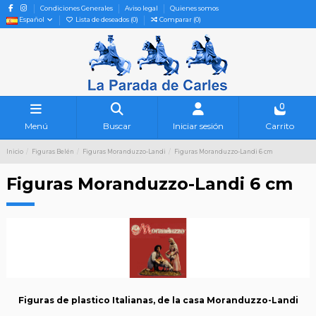
Condiciones Generales
Aviso legal
Quienes somos
Español
Lista de deseados (
0
)
Comparar (
0
)
0
Menú
Buscar
Iniciar sesión
Carrito
Inicio
Figuras Belén
Figuras Moranduzzo-Landi
Figuras Moranduzzo-Landi 6 cm
Figuras Moranduzzo-Landi 6 cm
Figuras de plastico Italianas, de la casa Moranduzzo-Landi