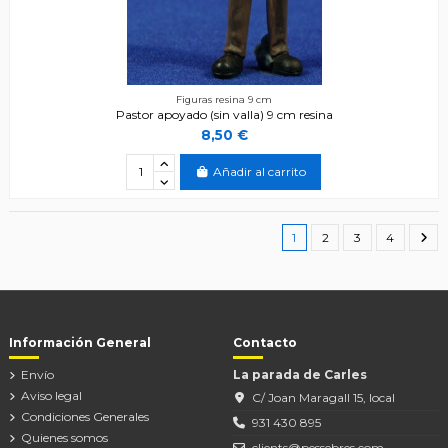
Figuras resina 9 cm
Pastor apoyado (sin valla) 9 cm resina
8,50 €
Añadir al carrito
1
2
3
4
Información General
Contacto
Envío
La parada de Carles
Aviso legal
C/ Joan Maragall 15, local
Condiciones Generales
931 430 895
Quienes somos
clients@pessebres.com