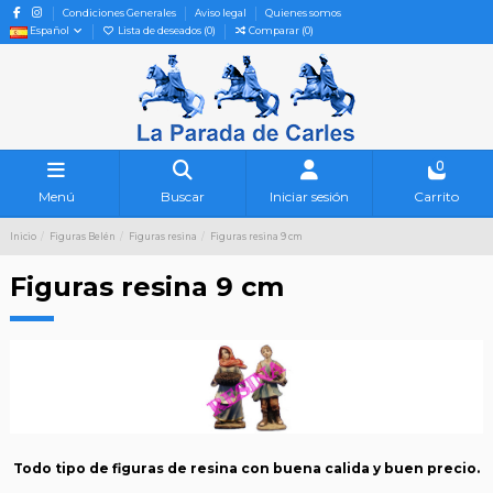
Condiciones Generales
Aviso legal
Quienes somos
Español
Lista de deseados (
0
)
Comparar (
0
)
0
Menú
Buscar
Iniciar sesión
Carrito
Inicio
Figuras Belén
Figuras resina
Figuras resina 9 cm
Figuras resina 9 cm
Todo tipo de figuras de resina con buena calida y buen precio.