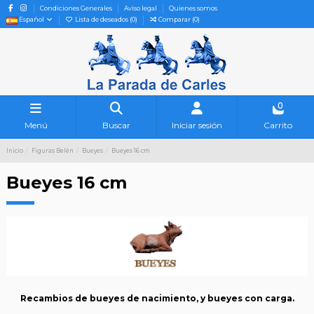
Condiciones Generales
Aviso legal
Quienes somos
Español
Lista de deseados (
0
)
Comparar (
0
)
0
Menú
Buscar
Iniciar sesión
Carrito
Inicio
Figuras Belén
Bueyes
Bueyes 16 cm
Bueyes 16 cm
Recambios de bueyes de nacimiento, y bueyes con carga.