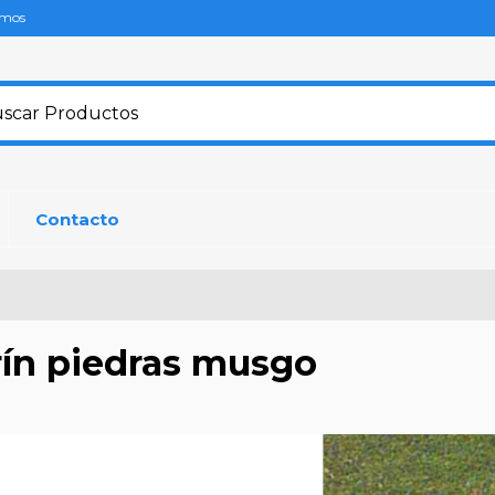
omos
Contacto
rín piedras musgo