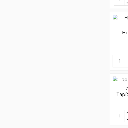
Ho
Tapí