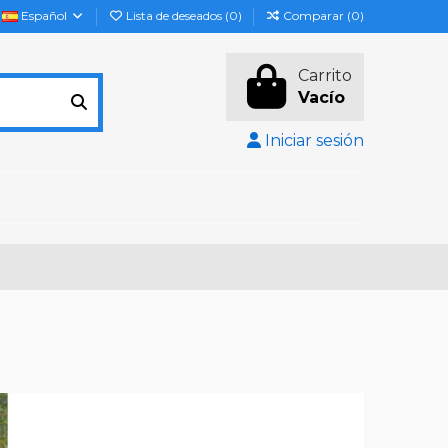
Español
Lista de deseados (
0
)
Comparar (
0
)
Carrito
Vacío
Iniciar sesión