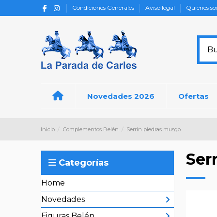
Condiciones Generales
Aviso legal
Quienes s
Novedades 2026
Ofertas
Inicio
Complementos Belén
Serrín piedras musgo
Ser
Categorías
Home
Novedades
Figuras Belén