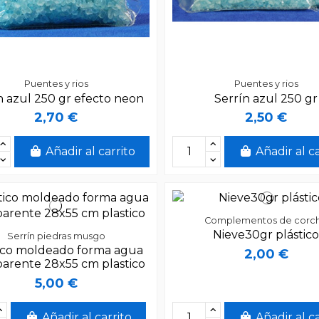
Puentes y rios
Puentes y rios
n azul 250 gr efecto neon
Serrín azul 250 gr
2,70 €
2,50 €
Añadir al carrito
Añadir al c
Complementos de corc
Nieve30gr plástic
Serrín piedras musgo
ico moldeado forma agua
2,00 €
parente 28x55 cm plastico
5,00 €
Añadir al carrito
Añadir al c