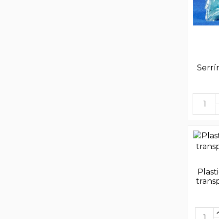
Serrí
Plast
trans