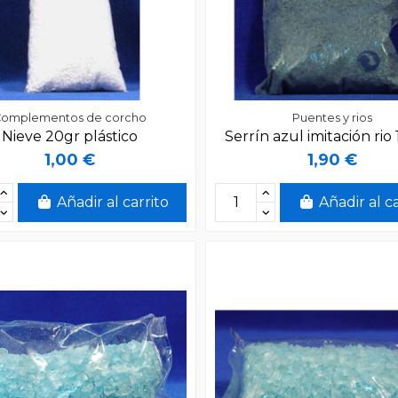
Complementos de corcho
Puentes y rios
Nieve 20gr plástico
Serrín azul imitación rio
1,00 €
1,90 €
Añadir al carrito
Añadir al c