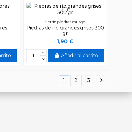
Serrín piedras musgo
ores
Piedras de río grandes grises 300
gr
1,90 €
arrito
Añadir al carrito
1
2
3