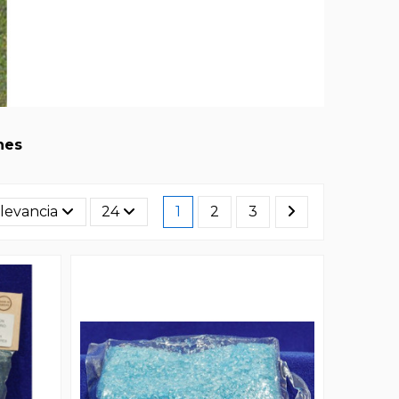
nes
levancia
24
1
2
3