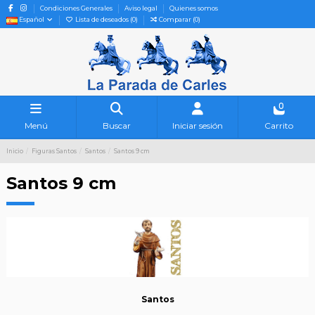
Condiciones Generales
Aviso legal
Quienes somos
Español
Lista de deseados (
0
)
Comparar (
0
)
0
Menú
Buscar
Iniciar sesión
Carrito
Inicio
Figuras Santos
Santos
Santos 9 cm
Santos 9 cm
Santos