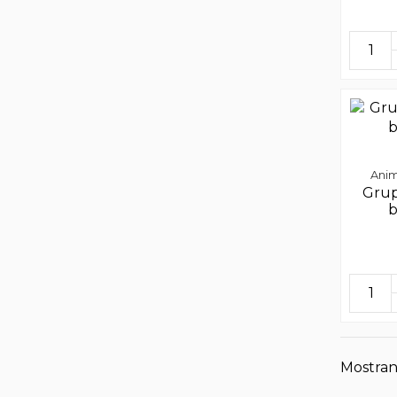
Anim
Grup
b
Mostran