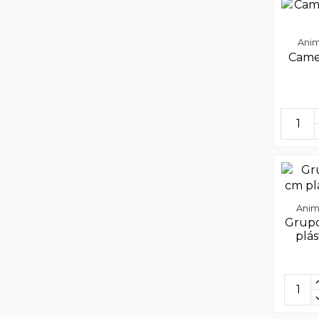
Anim
Camel
Anim
Grupo
plás