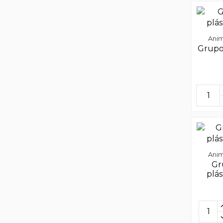
Anim
Grupo 
Anim
Gr
plás