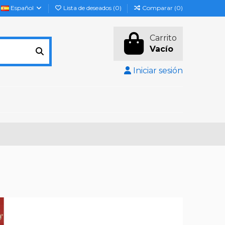
Español
Lista de deseados (
0
)
Comparar (
0
)
Carrito
Vacío
Iniciar sesión