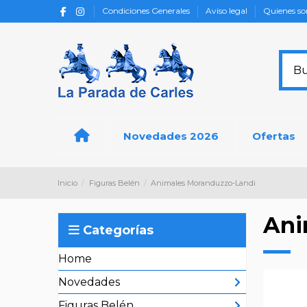
Condiciones Generales
Aviso legal
Quienes s
Novedades 2026
Ofertas
Inicio
Figuras Belén
Animales Moranduzzo-Landi
Ani
Categorías
Home
Novedades
Figuras Belén