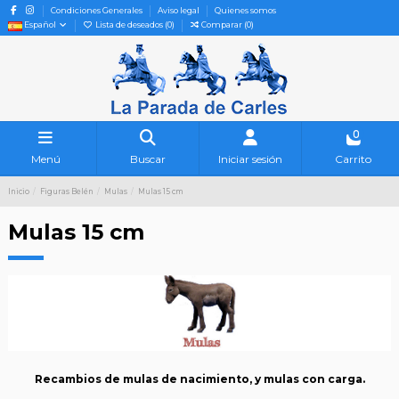
Condiciones Generales
Aviso legal
Quienes somos
Español
Lista de deseados (
0
)
Comparar (
0
)
0
Menú
Buscar
Iniciar sesión
Carrito
Inicio
Figuras Belén
Mulas
Mulas 15 cm
Mulas 15 cm
Recambios de mulas de nacimiento, y mulas con carga.