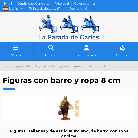
Condiciones Generales
Aviso legal
Quienes somos
Español
Lista de deseados (
0
)
Comparar (
0
)
0
Menú
Buscar
Iniciar sesión
Carrito
Inicio
Figuras Belén
Figuras con barro y ropa
Figuras con barro y ropa 8 cm
Figuras con barro y ropa 8 cm
Figuras, italianas y de estilo murciano, de barro con ropa
encima.