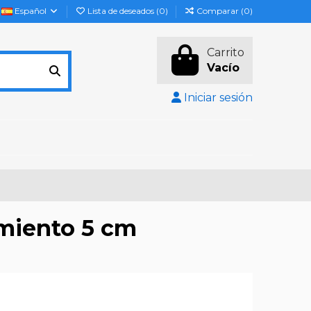
Español
Lista de deseados (
0
)
Comparar (
0
)
Carrito
Vacío
Iniciar sesión
miento 5 cm