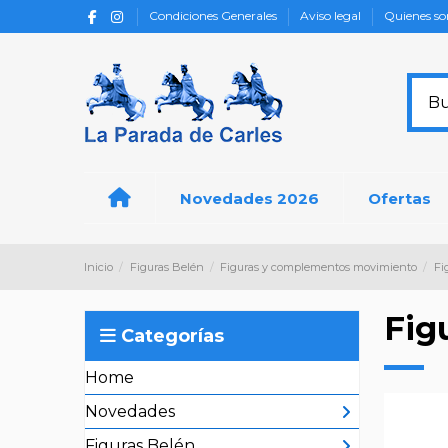
Condiciones Generales
Aviso legal
Quienes s
Novedades 2026
Ofertas
Inicio
Figuras Belén
Figuras y complementos movimiento
Fi
Fig
Categorías
Home
Novedades
Figuras Belén