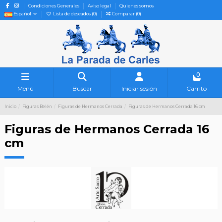
Condiciones Generales
Aviso legal
Quienes somos
Español
Lista de deseados (
0
)
Comparar (
0
)
0
Menú
Buscar
Iniciar sesión
Carrito
Inicio
Figuras Belén
Figuras de Hermanos Cerrada
Figuras de Hermanos Cerrada 16 cm
Figuras de Hermanos Cerrada 16
cm