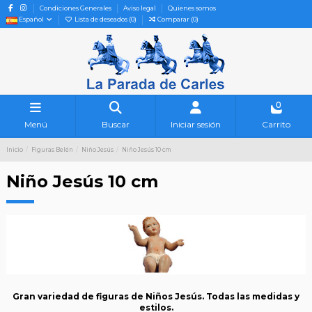
Condiciones Generales
Aviso legal
Quienes somos
Español
Lista de deseados (
0
)
Comparar (
0
)
0
Menú
Buscar
Iniciar sesión
Carrito
Inicio
Figuras Belén
Niño Jesús
Niño Jesús 10 cm
Niño Jesús 10 cm
Gran variedad de figuras de Niños Jesús. Todas las medidas y
estilos.