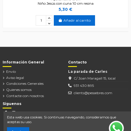
Niño Jesús con cuna 10 cm resina
5,30 €
Añadir al carrito
Información General
Contacto
Envío
La parada de Carles
Aviso legal
C/ Joan Maragall 15, local
Condiciones Generales
931 430 895
Quienes somos
clients@pessebres.com
Contacte con nosotros
Síguenos
Esta web usa cookies. Si continuas navegando, consideramos que
aceptas su uso.