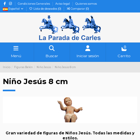
Condiciones Generales
Aviso legal
Quienes somos
Español
Lista de deseados (
0
)
Comparar (
0
)
0
Menú
Buscar
Iniciar sesión
Carrito
Inicio
Figuras Belén
Niño Jesús
Niño Jesús 8 cm
Niño Jesús 8 cm
Gran variedad de figuras de Niños Jesús. Todas las medidas y
estilos.