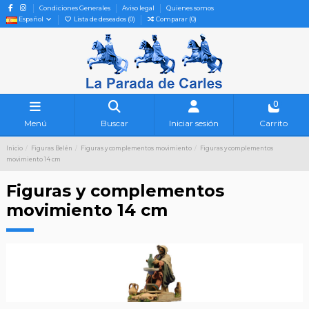
Condiciones Generales
Aviso legal
Quienes somos
Español
Lista de deseados (
0
)
Comparar (
0
)
0
Menú
Buscar
Iniciar sesión
Carrito
Inicio
Figuras Belén
Figuras y complementos movimiento
Figuras y complementos
movimiento 14 cm
Figuras y complementos
movimiento 14 cm