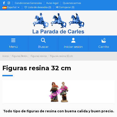
Condiciones Generales
Aviso legal
Quienes somos
Español
Lista de deseados (
0
)
Comparar (
0
)
0
Menú
Buscar
Iniciar sesión
Carrito
Inicio
Figuras Belén
Figuras resina
Figuras resina 32 cm
Figuras resina 32 cm
Todo tipo de figuras de resina con buena calida y buen precio.