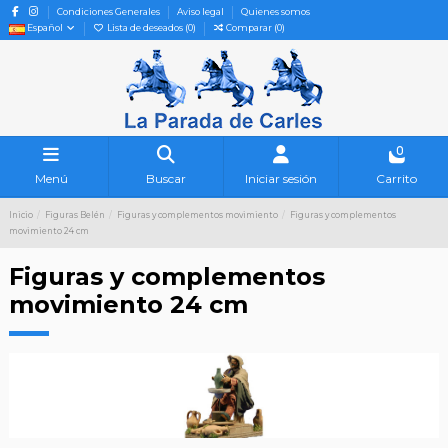
Condiciones Generales
Aviso legal
Quienes somos
Español
Lista de deseados (
0
)
Comparar (
0
)
0
Menú
Buscar
Iniciar sesión
Carrito
Inicio
Figuras Belén
Figuras y complementos movimiento
Figuras y complementos
movimiento 24 cm
Figuras y complementos
movimiento 24 cm