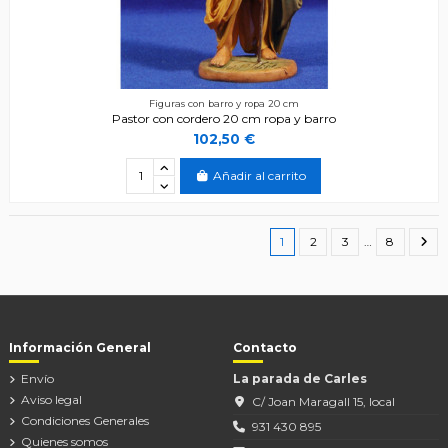
Figuras con barro y ropa 20 cm
Pastor con cordero 20 cm ropa y barro
102,50 €
Añadir al carrito
1
2
3
…
8
Información General
Contacto
Envío
La parada de Carles
Aviso legal
C/ Joan Maragall 15, local
Condiciones Generales
931 430 895
Quienes somos