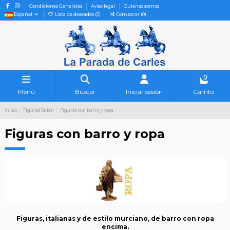
Condiciones Generales
Aviso legal
Quienes somos
Español
Lista de deseados (
0
)
Comparar (
0
)
0
Menú
Buscar
Iniciar sesión
Carrito
Inicio
Figuras Belén
Figuras con barro y ropa
Figuras con barro y ropa
Figuras, italianas y de estilo murciano, de barro con ropa
encima.