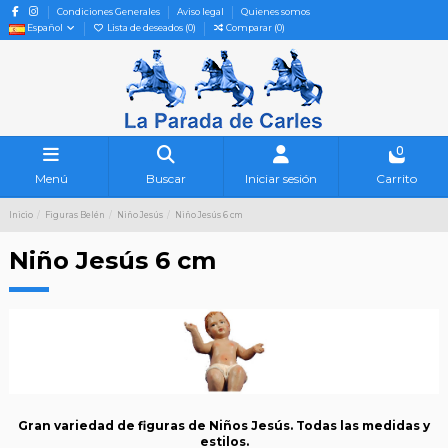
Condiciones Generales
Aviso legal
Quienes somos
Español
Lista de deseados (
0
)
Comparar (
0
)
0
Menú
Buscar
Iniciar sesión
Carrito
Inicio
Figuras Belén
Niño Jesús
Niño Jesús 6 cm
Niño Jesús 6 cm
Gran variedad de figuras de Niños Jesús. Todas las medidas y
estilos.