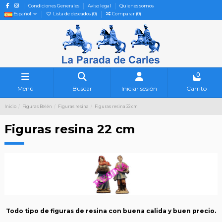
Condiciones Generales
Aviso legal
Quienes somos
Español
Lista de deseados (
0
)
Comparar (
0
)
0
Menú
Buscar
Iniciar sesión
Carrito
Inicio
Figuras Belén
Figuras resina
Figuras resina 22 cm
Figuras resina 22 cm
Todo tipo de figuras de resina con buena calida y buen precio.